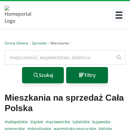
Strona Główna
/
Sprzedaż
/
Mieszkania
/
Szukaj
Filtry
Mieszkania na sprzedaż Cała
Polska
małopolskie
śląskie
mazowieckie
lubelskie
kujawsko-
pomorskie
dolnośląskie
warmińsko-mazurskie
łódzkie