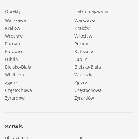
Obiekty
Hale i magazyny
Warszawa
Warszawa
Kraków
Kraków
Wrocław
Wrocław
Poznań
Poznań
Katowice
Katowice
Lublin
Lublin
Bielsko-Biała
Bielsko-Biała
Wieliczka
Wieliczka
Zgierz
Zgierz
Częstochowa
Częstochowa
Żyrardów
Żyrardów
Serwis
Dla agencji
HOP