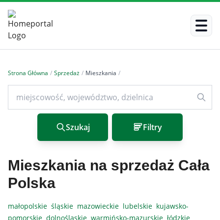
Strona Główna
/
Sprzedaż
/
Mieszkania
/
Szukaj
Filtry
Mieszkania na sprzedaż Cała
Polska
małopolskie
śląskie
mazowieckie
lubelskie
kujawsko-
pomorskie
dolnośląskie
warmińsko-mazurskie
łódzkie