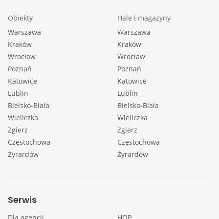
Obiekty
Hale i magazyny
Warszawa
Warszawa
Kraków
Kraków
Wrocław
Wrocław
Poznań
Poznań
Katowice
Katowice
Lublin
Lublin
Bielsko-Biała
Bielsko-Biała
Wieliczka
Wieliczka
Zgierz
Zgierz
Częstochowa
Częstochowa
Żyrardów
Żyrardów
Serwis
Dla agencji
HOP