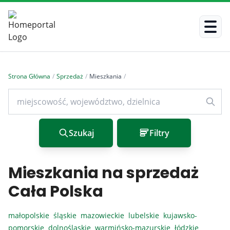
Strona Główna
/
Sprzedaż
/
Mieszkania
/
Szukaj
Filtry
Mieszkania na sprzedaż
Cała Polska
małopolskie
śląskie
mazowieckie
lubelskie
kujawsko-
pomorskie
dolnośląskie
warmińsko-mazurskie
łódzkie