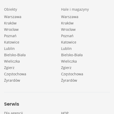
Obiekty
Hale i magazyny
Warszawa
Warszawa
Kraków
Kraków
Wrocław
Wrocław
Poznań
Poznań
Katowice
Katowice
Lublin
Lublin
Bielsko-Biała
Bielsko-Biała
Wieliczka
Wieliczka
Zgierz
Zgierz
Częstochowa
Częstochowa
Żyrardów
Żyrardów
Serwis
Dla agencji
HOP