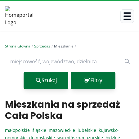
Strona Główna
/
Sprzedaż
/
Mieszkania
/
Szukaj
Filtry
Mieszkania na sprzedaż
Cała Polska
małopolskie
śląskie
mazowieckie
lubelskie
kujawsko-
pomorskie
dolnośląskie
warmińsko-mazurskie
łódzkie