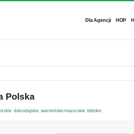
Dla Agencji
HOP
a Polska
orskie
dolnośląskie
warmińsko-mazurskie
łódzkie