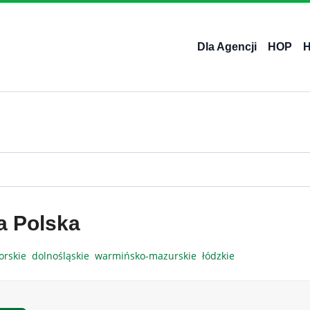
Dla Agencji
HOP
a Polska
orskie
dolnośląskie
warmińsko-mazurskie
łódzkie