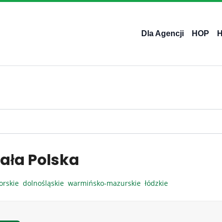
Dla Agencji
HOP
ała Polska
orskie
dolnośląskie
warmińsko-mazurskie
łódzkie