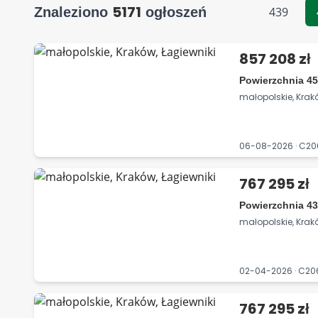
5171
Znaleziono
ogłoszeń
439
857 208 zł
Powierzchnia 45
małopolskie, Krak
06-08-2026 · C2
767 295 zł
Powierzchnia 43
małopolskie, Krak
02-04-2026 · C2
767 295 zł