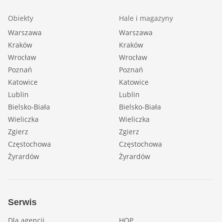
Obiekty
Hale i magazyny
Warszawa
Warszawa
Kraków
Kraków
Wrocław
Wrocław
Poznań
Poznań
Katowice
Katowice
Lublin
Lublin
Bielsko-Biała
Bielsko-Biała
Wieliczka
Wieliczka
Zgierz
Zgierz
Częstochowa
Częstochowa
Żyrardów
Żyrardów
Serwis
Dla agencji
HOP