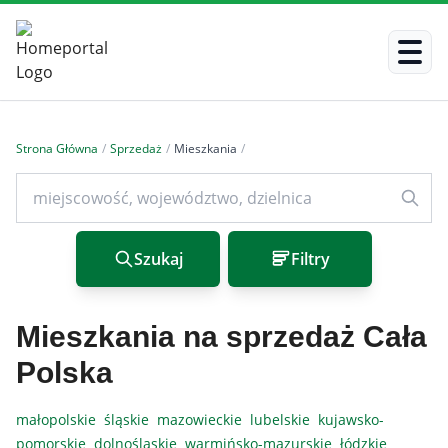
Strona Główna
/
Sprzedaż
/
Mieszkania
/
Szukaj
Filtry
Mieszkania na sprzedaż Cała
Polska
małopolskie
śląskie
mazowieckie
lubelskie
kujawsko-
pomorskie
dolnośląskie
warmińsko-mazurskie
łódzkie