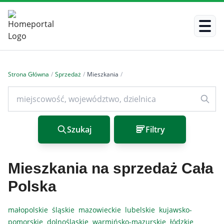
Strona Główna
/
Sprzedaż
/
Mieszkania
/
Szukaj
Filtry
Mieszkania na sprzedaż Cała
Polska
małopolskie
śląskie
mazowieckie
lubelskie
kujawsko-
pomorskie
dolnośląskie
warmińsko-mazurskie
łódzkie