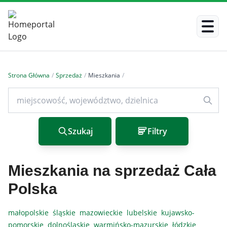
Strona Główna
/
Sprzedaż
/
Mieszkania
/
Szukaj
Filtry
Mieszkania na sprzedaż Cała
Polska
małopolskie
śląskie
mazowieckie
lubelskie
kujawsko-
pomorskie
dolnośląskie
warmińsko-mazurskie
łódzkie