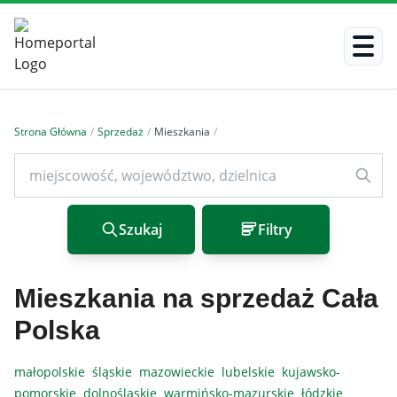
Strona Główna
/
Sprzedaż
/
Mieszkania
/
Szukaj
Filtry
Mieszkania na sprzedaż Cała
Polska
małopolskie
śląskie
mazowieckie
lubelskie
kujawsko-
pomorskie
dolnośląskie
warmińsko-mazurskie
łódzkie