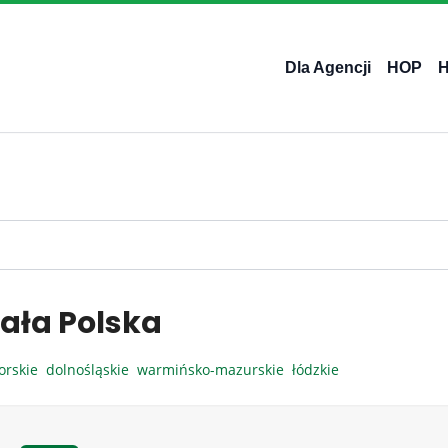
Dla Agencji
HOP
ała Polska
orskie
dolnośląskie
warmińsko-mazurskie
łódzkie