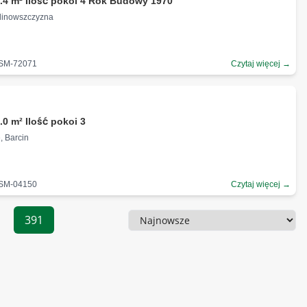
.4 m² Ilość pokoi 4 Rok Budowy 1970
Kalinowszczyzna
-SM-72071
Czytaj więcej →
.0 m² Ilość pokoi 3
, Barcin
-SM-04150
Czytaj więcej →
391
Sortowanie