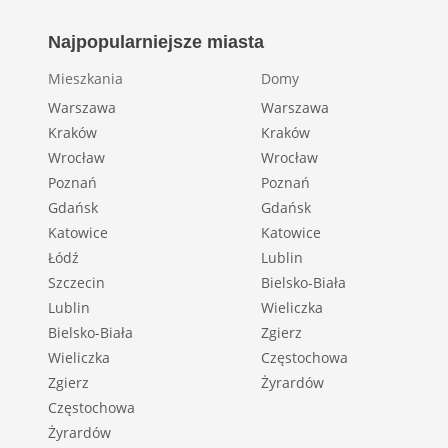
Najpopularniejsze miasta
Mieszkania
Domy
Warszawa
Warszawa
Kraków
Kraków
Wrocław
Wrocław
Poznań
Poznań
Gdańsk
Gdańsk
Katowice
Katowice
Łódź
Lublin
Szczecin
Bielsko-Biała
Lublin
Wieliczka
Bielsko-Biała
Zgierz
Wieliczka
Częstochowa
Zgierz
Żyrardów
Częstochowa
Żyrardów