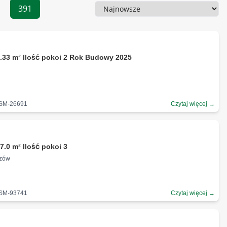
391
Sortowanie
.33 m² Ilość pokoi 2 Rok Budowy 2025
-SM-26691
Czytaj więcej →
7.0 m² Ilość pokoi 3
czów
-SM-93741
Czytaj więcej →