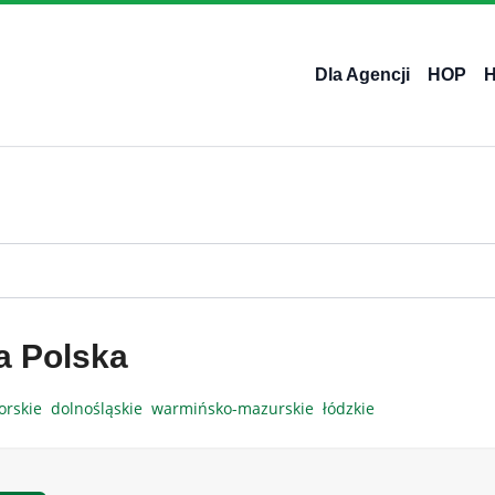
Dla Agencji
HOP
a Polska
orskie
dolnośląskie
warmińsko-mazurskie
łódzkie