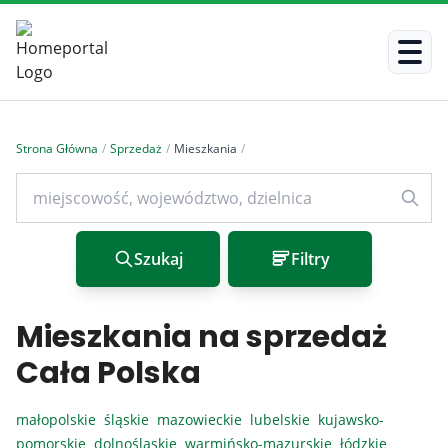
Strona Główna
/
Sprzedaż
/
Mieszkania
/
Szukaj
Filtry
Mieszkania na sprzedaż
Cała Polska
małopolskie
śląskie
mazowieckie
lubelskie
kujawsko-
pomorskie
dolnośląskie
warmińsko-mazurskie
łódzkie