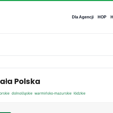
Dla Agencji
HOP
ała Polska
orskie
dolnośląskie
warmińsko-mazurskie
łódzkie