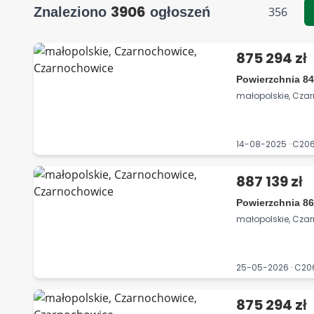
3906
Znaleziono
ogłoszeń
356
875 294 zł
Powierzchnia 84
małopolskie, Cza
14-08-2025 · C2
887 139 zł
Powierzchnia 86
małopolskie, Cza
25-05-2026 · C2
875 294 zł