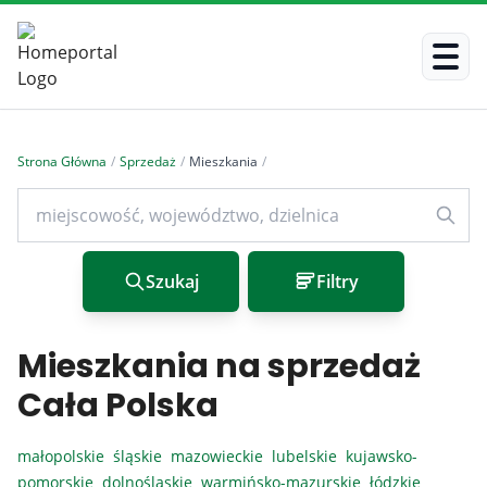
Strona Główna
/
Sprzedaż
/
Mieszkania
/
Szukaj
Filtry
Mieszkania na sprzedaż
Cała Polska
małopolskie
śląskie
mazowieckie
lubelskie
kujawsko-
pomorskie
dolnośląskie
warmińsko-mazurskie
łódzkie