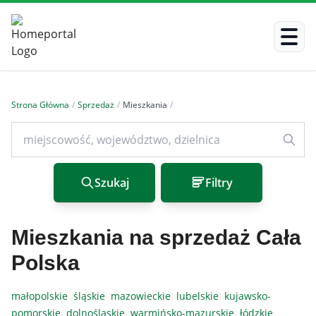
Strona Główna
/
Sprzedaż
/
Mieszkania
/
Szukaj
Filtry
Mieszkania na sprzedaż Cała
Polska
małopolskie
śląskie
mazowieckie
lubelskie
kujawsko-
pomorskie
dolnośląskie
warmińsko-mazurskie
łódzkie