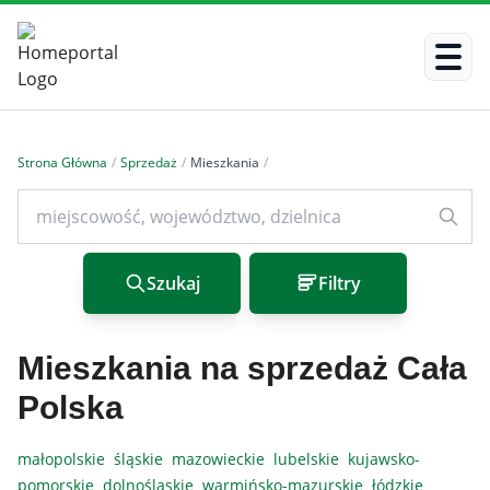
Strona Główna
/
Sprzedaż
/
Mieszkania
/
Szukaj
Filtry
Mieszkania na sprzedaż Cała
Polska
małopolskie
śląskie
mazowieckie
lubelskie
kujawsko-
pomorskie
dolnośląskie
warmińsko-mazurskie
łódzkie