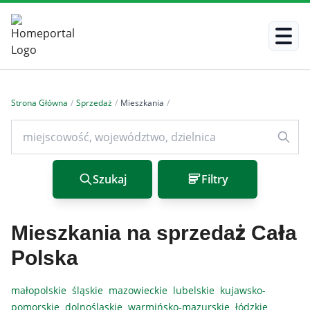
Strona Główna
/
Sprzedaż
/
Mieszkania
/
Szukaj
Filtry
Mieszkania na sprzedaż Cała
Polska
małopolskie
śląskie
mazowieckie
lubelskie
kujawsko-
pomorskie
dolnośląskie
warmińsko-mazurskie
łódzkie