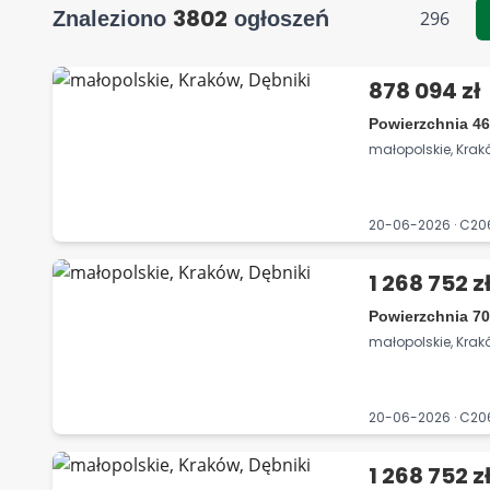
3802
Znaleziono
ogłoszeń
296
878 094 zł
Powierzchnia 46
małopolskie, Krakó
20-06-2026 · C2
1 268 752 z
Powierzchnia 70
małopolskie, Krakó
20-06-2026 · C2
1 268 752 z