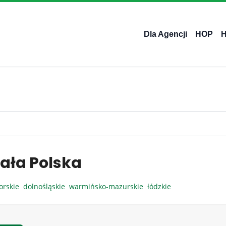
Dla Agencji
HOP
ała Polska
orskie
dolnośląskie
warmińsko-mazurskie
łódzkie