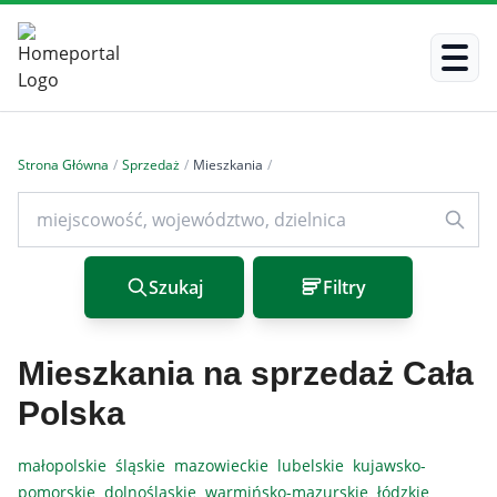
Strona Główna
/
Sprzedaż
/
Mieszkania
/
Szukaj
Filtry
Mieszkania na sprzedaż Cała
Polska
małopolskie
śląskie
mazowieckie
lubelskie
kujawsko-
pomorskie
dolnośląskie
warmińsko-mazurskie
łódzkie