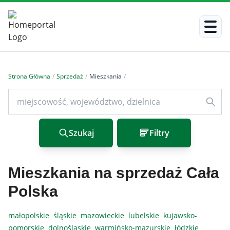
Strona Główna
/
Sprzedaż
/
Mieszkania
/
Szukaj
Filtry
Mieszkania na sprzedaż Cała
Polska
małopolskie
śląskie
mazowieckie
lubelskie
kujawsko-
pomorskie
dolnośląskie
warmińsko-mazurskie
łódzkie