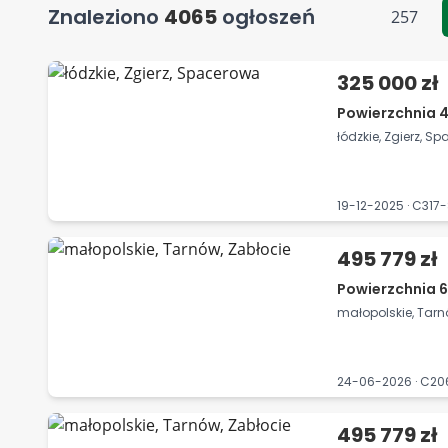
Znaleziono
4065
ogłoszeń
257
325 000 zł
Powierzchnia 4
łódzkie, Zgierz, S
19-12-2025 · C31
495 779 zł
Powierzchnia 6
małopolskie, Tarn
24-06-2026 · C2
495 779 zł