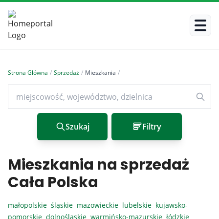
Strona Główna
/
Sprzedaż
/
Mieszkania
/
Szukaj
Filtry
Mieszkania na sprzedaż
Cała Polska
małopolskie
śląskie
mazowieckie
lubelskie
kujawsko-
pomorskie
dolnośląskie
warmińsko-mazurskie
łódzkie