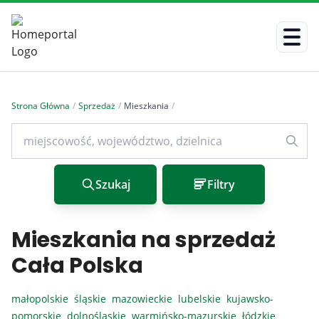
Strona Główna
/
Sprzedaż
/
Mieszkania
/
Szukaj
Filtry
Mieszkania na sprzedaż
Cała Polska
małopolskie
śląskie
mazowieckie
lubelskie
kujawsko-
pomorskie
dolnośląskie
warmińsko-mazurskie
łódzkie