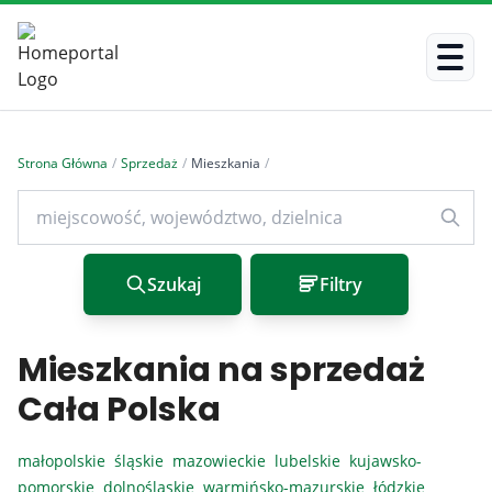
Strona Główna
/
Sprzedaż
/
Mieszkania
/
Szukaj
Filtry
Mieszkania na sprzedaż
Cała Polska
małopolskie
śląskie
mazowieckie
lubelskie
kujawsko-
pomorskie
dolnośląskie
warmińsko-mazurskie
łódzkie