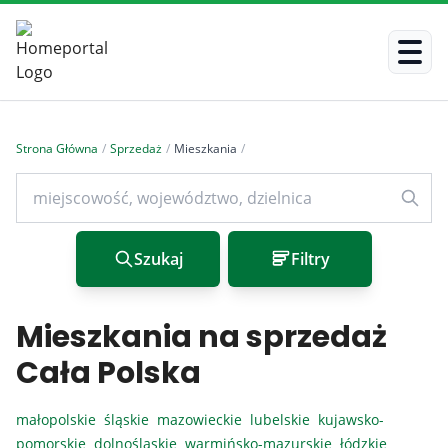
Strona Główna
/
Sprzedaż
/
Mieszkania
/
Szukaj
Filtry
Mieszkania na sprzedaż
Cała Polska
małopolskie
śląskie
mazowieckie
lubelskie
kujawsko-
pomorskie
dolnośląskie
warmińsko-mazurskie
łódzkie