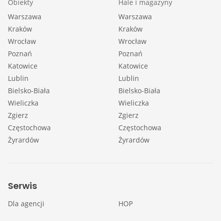
Obiekty
Hale i magazyny
Warszawa
Warszawa
Kraków
Kraków
Wrocław
Wrocław
Poznań
Poznań
Katowice
Katowice
Lublin
Lublin
Bielsko-Biała
Bielsko-Biała
Wieliczka
Wieliczka
Zgierz
Zgierz
Częstochowa
Częstochowa
Żyrardów
Żyrardów
Serwis
Dla agencji
HOP