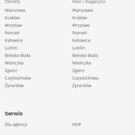
Obiekty
Hale i magazyny
Warszawa
Warszawa
Kraków
Kraków
Wrocław
Wrocław
Poznań
Poznań
Katowice
Katowice
Lublin
Lublin
Bielsko-Biała
Bielsko-Biała
Wieliczka
Wieliczka
Zgierz
Zgierz
Częstochowa
Częstochowa
Żyrardów
Żyrardów
Serwis
Dla agencji
HOP