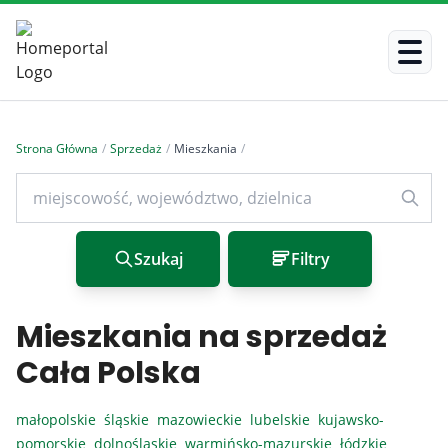
Strona Główna
/
Sprzedaż
/
Mieszkania
/
Szukaj
Filtry
Mieszkania na sprzedaż
Cała Polska
małopolskie
śląskie
mazowieckie
lubelskie
kujawsko-
pomorskie
dolnośląskie
warmińsko-mazurskie
łódzkie