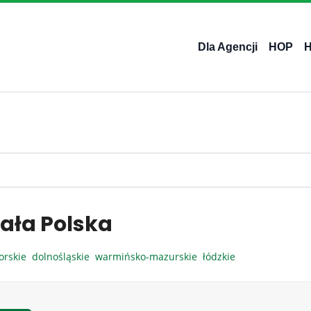
Dla Agencji
HOP
ała Polska
orskie
dolnośląskie
warmińsko-mazurskie
łódzkie