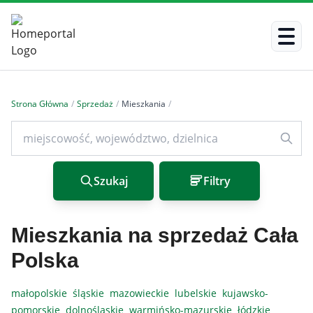
Strona Główna
/
Sprzedaż
/
Mieszkania
/
Szukaj
Filtry
Mieszkania na sprzedaż Cała
Polska
małopolskie
śląskie
mazowieckie
lubelskie
kujawsko-
pomorskie
dolnośląskie
warmińsko-mazurskie
łódzkie