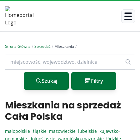
Strona Główna
/
Sprzedaż
/
Mieszkania
/
Szukaj
Filtry
Mieszkania na sprzedaż
Cała Polska
małopolskie
śląskie
mazowieckie
lubelskie
kujawsko-
pomorskie
dolnośląskie
warmińsko-mazurskie
łódzkie