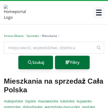
Strona Główna
/
Sprzedaż
/
Mieszkania
/
Szukaj
Filtry
Mieszkania na sprzedaż Cała
Polska
małopolskie
śląskie
mazowieckie
lubelskie
kujawsko-
pomorskie
dolnośląskie
warmińsko-mazurskie
opolskie