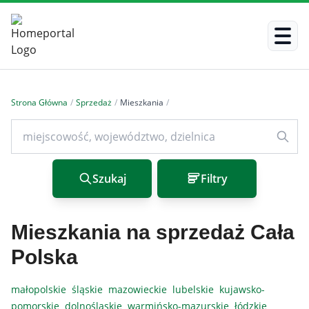
Strona Główna
/
Sprzedaż
/
Mieszkania
/
Szukaj
Filtry
Mieszkania na sprzedaż Cała
Polska
małopolskie
śląskie
mazowieckie
lubelskie
kujawsko-
pomorskie
dolnośląskie
warmińsko-mazurskie
łódzkie