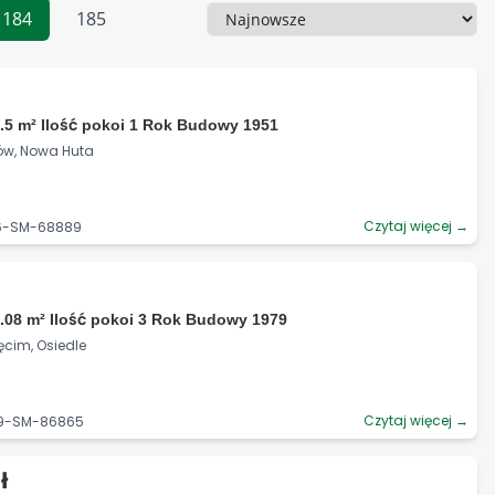
184
185
Sortowanie
.5 m² Ilość pokoi 1 Rok Budowy 1951
ków, Nowa Huta
Czytaj więcej →
06-SM-68889
.08 m² Ilość pokoi 3 Rok Budowy 1979
ęcim, Osiedle
Czytaj więcej →
59-SM-86865
ł