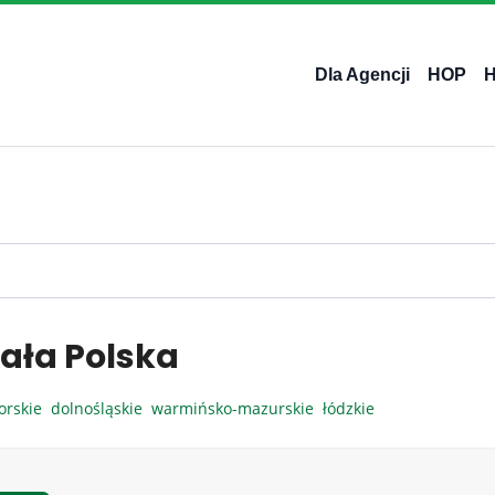
Dla Agencji
HOP
ała Polska
orskie
dolnośląskie
warmińsko-mazurskie
łódzkie