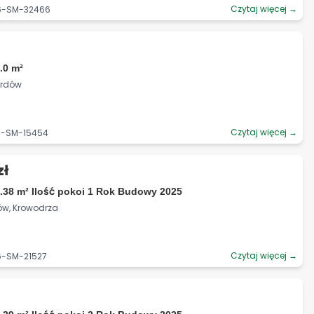
Czytaj więcej →
06-SM-32466
.0 m²
ardów
Czytaj więcej →
36-SM-15454
zł
.38 m² Ilość pokoi 1 Rok Budowy 2025
ów, Krowodrza
Czytaj więcej →
6-SM-21527