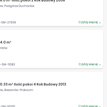
6.0 m² Ilość pokoi 2 Rok Budowy 2006
ków, Podgórze Duchackie
Czytaj więcej →
6-SM-27639
4.0 m²
ardów
Czytaj więcej →
6-SM-11083
0.33 m² Ilość pokoi 4 Rok Budowy 2013
ków, Bieżanów-Prokocim
Czytaj więcej →
6-SM-91335