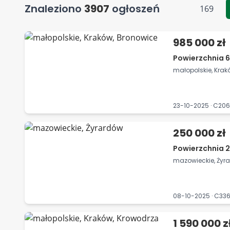
Znaleziono
3907
ogłoszeń
169
985 000 zł
Powierzchnia 6
małopolskie, Krak
23-10-2025 · C20
250 000 zł
Powierzchnia 2
mazowieckie, Żyr
08-10-2025 · C33
1 590 000 z