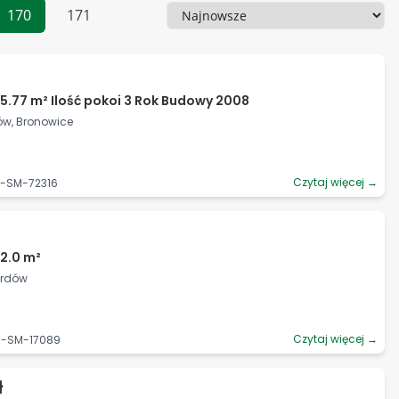
170
171
Sortowanie
5.77 m² Ilość pokoi 3 Rok Budowy 2008
ów, Bronowice
Czytaj więcej →
6-SM-72316
2.0 m²
ardów
Czytaj więcej →
6-SM-17089
ł