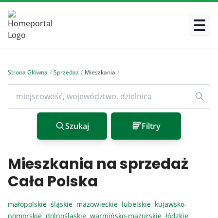
Strona Główna
/
Sprzedaż
/
Mieszkania
/
Szukaj
Filtry
Mieszkania na sprzedaż
Cała Polska
małopolskie
śląskie
mazowieckie
lubelskie
kujawsko-
pomorskie
dolnośląskie
warmińsko-mazurskie
łódzkie