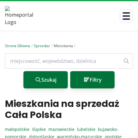
Strona Główna
/
Sprzedaż
/
Mieszkania
/
Szukaj
Filtry
Mieszkania na sprzedaż
Cała Polska
małopolskie
śląskie
mazowieckie
lubelskie
kujawsko-
pomorskie
dolnośląskie
warmińsko-mazurskie
opolskie