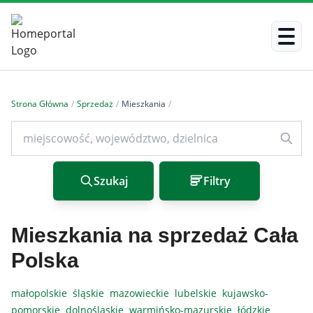
Strona Główna
/
Sprzedaż
/
Mieszkania
/
Szukaj
Filtry
Mieszkania na sprzedaż Cała
Polska
małopolskie
śląskie
mazowieckie
lubelskie
kujawsko-
pomorskie
dolnośląskie
warmińsko-mazurskie
łódzkie