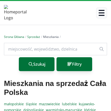
Strona Główna
/
Sprzedaż
/
Mieszkania
/
Szukaj
Filtry
Mieszkania na sprzedaż Cała
Polska
małopolskie
śląskie
mazowieckie
lubelskie
kujawsko-
pomorskie
dolnośląskie
warmińsko-mazurskie
łódzkie