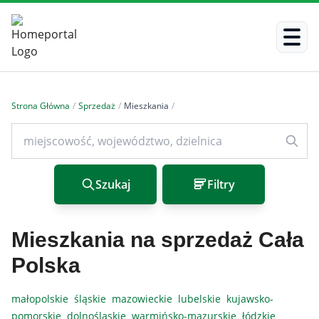
Strona Główna
/
Sprzedaż
/
Mieszkania
/
Szukaj
Filtry
Mieszkania na sprzedaż Cała
Polska
małopolskie
śląskie
mazowieckie
lubelskie
kujawsko-
pomorskie
dolnośląskie
warmińsko-mazurskie
łódzkie