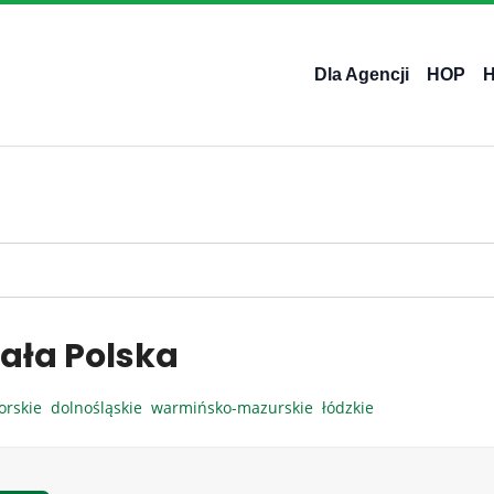
Dla Agencji
HOP
ała Polska
orskie
dolnośląskie
warmińsko-mazurskie
łódzkie