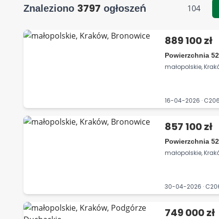
3797
Znaleziono
ogłoszeń
104
889 100 zł
Powierzchnia 52
małopolskie, Krak
16-04-2026 · C2
857 100 zł
Powierzchnia 52
małopolskie, Krak
30-04-2026 · C2
749 000 zł