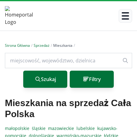
Strona Główna
/
Sprzedaż
/
Mieszkania
/
Szukaj
Filtry
Mieszkania na sprzedaż Cała
Polska
małopolskie
śląskie
mazowieckie
lubelskie
kujawsko-
pomorskie
dolnośląskie
warmińsko-mazurskie
łódzkie