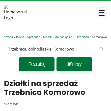
Strona Główna
/
Sprzedaż
/
Działki
/
dolnośląskie
/
Trzebnica
/
Komorowo
/
Szukaj
Filtry
Działki na sprzedaż
Trzebnica Komorowo
skarszyn