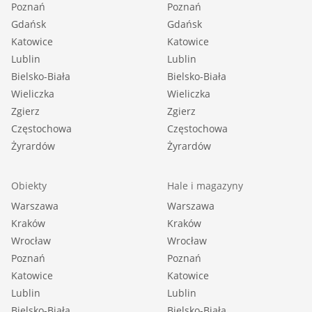
Poznań
Poznań
Gdańsk
Gdańsk
Katowice
Katowice
Lublin
Lublin
Bielsko-Biała
Bielsko-Biała
Wieliczka
Wieliczka
Zgierz
Zgierz
Częstochowa
Częstochowa
Żyrardów
Żyrardów
Obiekty
Hale i magazyny
Warszawa
Warszawa
Kraków
Kraków
Wrocław
Wrocław
Poznań
Poznań
Katowice
Katowice
Lublin
Lublin
Bielsko-Biała
Bielsko-Biała