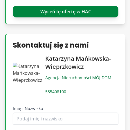
Klient jest dla nas najważniejszy.
www.mojdom-zyrardow.pl
Wyceń tę ofertę w HAC
Skontaktuj się z nami
Katarzyna Mańkowska-
Wieprzkowicz
Agencja Nieruchomości MÓJ DOM
535408100
Imię i Nazwisko