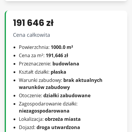
Wszystkie nasze oferty: www.mojdom-
zyrardow.pl
WARUNKI WSPÓŁPRACY - pracujemy wyłącznie
191 646 zł
po podpisaniu umowy pośrednictwa.
Cena całkowita
Posiadamy odpowiednie kwalifikacje do
prowadzenia działalności zawiązanej z
Powierzchnia:
1000.0 m²
pośrednictwem w obrocie nieruchomościami -
Cena za m²:
191,646 zł
licencja nr 14966.
Przeznaczenie:
budowlana
Przedsiębiorca posiada ważne ubezpieczenie od
Kształt działki:
płaska
odpowiedzialności cywilnej.
Warunki zabudowy:
brak aktualnych
Agencja Nieruchomości MÓJ DOM gwarantuje
warunków zabudowy
kompleksową obsługę formalności związanych z
Otoczenie:
działki zabudowane
obrotem nieruchomościami.
Zagospodarowanie działki:
Pomagamy w uzyskaniu kredytów hipotecznych.
niezagospodarowana
Zapraszamy także do naszego biura!
Lokalizacja:
obrzeża miasta
Czekamy na Ciebie :)
Dojazd:
droga utwardzona