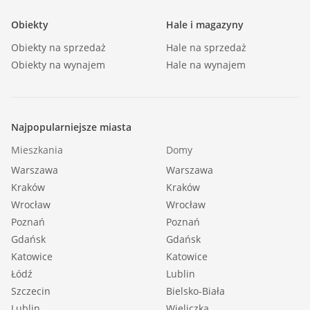
Obiekty
Hale i magazyny
Obiekty na sprzedaż
Hale na sprzedaż
Obiekty na wynajem
Hale na wynajem
Najpopularniejsze miasta
Mieszkania
Domy
Warszawa
Warszawa
Kraków
Kraków
Wrocław
Wrocław
Poznań
Poznań
Gdańsk
Gdańsk
Katowice
Katowice
Łódź
Lublin
Szczecin
Bielsko-Biała
Lublin
Wieliczka