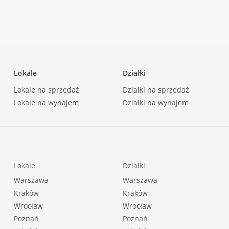
reny objęte strefą ochrony krajobrazu naturalnego i
 wody.
Lokale
Działki
Lokale na sprzedaż
Działki na sprzedaż
Lokale na wynajem
Działki na wynajem
Lokale
Działki
Warszawa
Warszawa
Kraków
Kraków
Wrocław
Wrocław
Poznań
Poznań