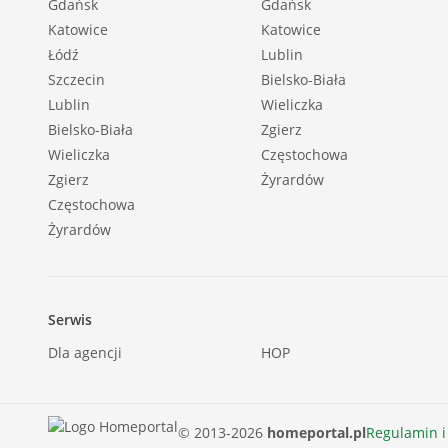
Gdańsk
Gdańsk
Woda: tak - miejska |
Katowice
Katowice
Dojazd: asfalt |
Łódź
Lublin
Otoczenie: działki zabudowane |
Szczecin
Bielsko-Biała
Ogrzewanie: C.O. GAZOWE |
Lublin
Wieliczka
Bielsko-Biała
Zgierz
Kanalizacja: miejska |
Wieliczka
Częstochowa
Komunikacja publ.: bus |
Zgierz
Żyrardów
Okna: PCV |
Częstochowa
Instalacje: nowe |
Żyrardów
Tarasy: taras duży |
Powierzchnia balkonów/tarasów [m2]: 13 |
Wymiary działki [m]: 30x48 |
Serwis
Ukształtowanie działki: płaska |
Dla agencji
HOP
Rodzaj domu: wolnostojący |
Typ elewacji: tynk szlachetny |
Podst. materiał budowlany: pustak ceramiczny |
© 2013-2026
homeportal.pl
Regulamin i
Pokrycie dachu: dachówka ceramiczna |