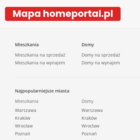
jednorodzinna.
Mapa homeportal.pl
Lokalizacja:
Cicha i spokojna okolica z dużą ilością zieleni. Te
kulturowego oraz strefą ochrony lokalnych źródeł
Mieszkania
Domy
Mieszkania na sprzedaż
Domy na sprzedaż
Cena: 1 390 000 zł - do negocjacji.
Mieszkania na wynajem
Domy na wynajem
Kontakt:
Najpopularniejsze miasta
Zbyszek
Mieszkania
Domy
Tel: 505 105 224
Warszawa
Warszawa
Kraków
Kraków
::DODATKOWE INFORMACJE |
Wrocław
Wrocław
Prąd: w budynku |
Poznań
Poznań
Gaz: tak - miejski |