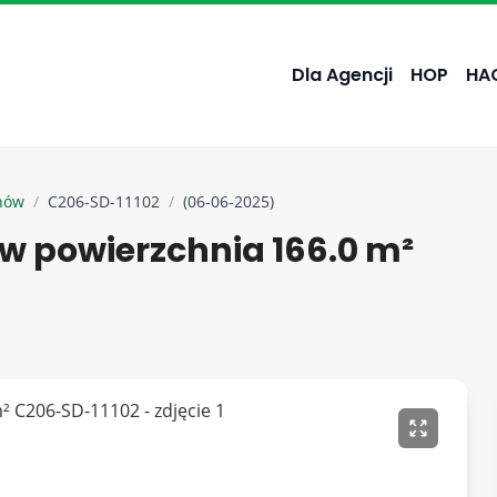
Dla Agencji
HOP
HA
nów
/
C206-SD-11102
/
(06-06-2025)
 powierzchnia 166.0 m²