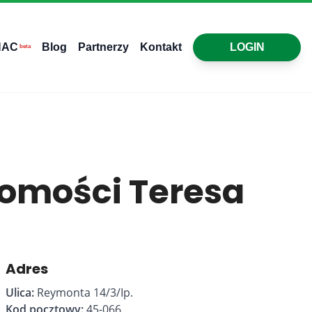
HAC
Blog
Partnerzy
Kontakt
LOGIN
beta
omości Teresa
Adres
Ulica:
Reymonta 14/3/Ip.
Kod pocztowy:
45-066