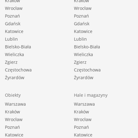
Kraków
Kraków
Wrocław
Wrocław
Poznań
Poznań
Gdańsk
Gdańsk
Katowice
Katowice
Lublin
Lublin
Bielsko-Biała
Bielsko-Biała
Wieliczka
Wieliczka
Zgierz
Zgierz
Częstochowa
Częstochowa
Żyrardów
Żyrardów
Obiekty
Hale i magazyny
Warszawa
Warszawa
Kraków
Kraków
Wrocław
Wrocław
Poznań
Poznań
Katowice
Katowice