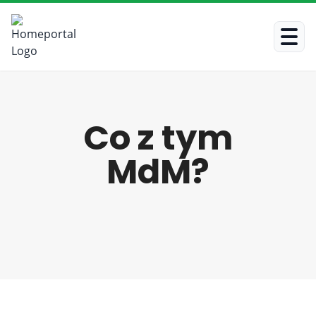
Co z tym
MdM?