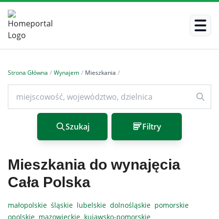
Strona Główna
/
Wynajem
/
Mieszkania
/
Szukaj
Filtry
Mieszkania do wynajęcia
Cała Polska
małopolskie
śląskie
lubelskie
dolnośląskie
pomorskie
opolskie
mazowieckie
kujawsko-pomorskie