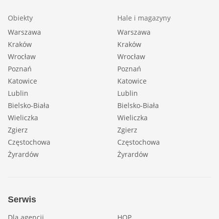
Obiekty
Hale i magazyny
Warszawa
Warszawa
Kraków
Kraków
Wrocław
Wrocław
Poznań
Poznań
Katowice
Katowice
Lublin
Lublin
Bielsko-Biała
Bielsko-Biała
Wieliczka
Wieliczka
Zgierz
Zgierz
Częstochowa
Częstochowa
Żyrardów
Żyrardów
Serwis
Dla agencji
HOP