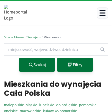
Strona Główna
/
Wynajem
/
Mieszkania
/
Szukaj
Filtry
Mieszkania do wynajęcia
Cała Polska
małopolskie
śląskie
lubelskie
dolnośląskie
pomorskie
opolskie
mazowieckie
kujawsko-pomorskie