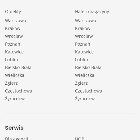
Obiekty
Hale i magazyny
Warszawa
Warszawa
Kraków
Kraków
Wrocław
Wrocław
Poznań
Poznań
Katowice
Katowice
Lublin
Lublin
Bielsko-Biała
Bielsko-Biała
Wieliczka
Wieliczka
Zgierz
Zgierz
Częstochowa
Częstochowa
Żyrardów
Żyrardów
Serwis
Dla agencji
HOP