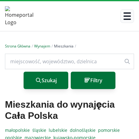
Strona Główna
/
Wynajem
/
Mieszkania
/
Szukaj
Filtry
Mieszkania do wynajęcia
Cała Polska
małopolskie
śląskie
lubelskie
dolnośląskie
pomorskie
opolskie
mazowieckie
kujawsko-pomorskie