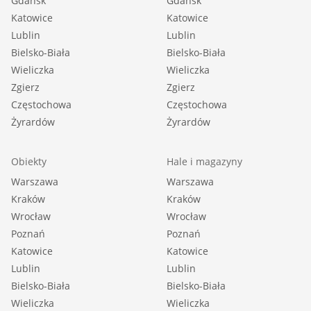
Gdańsk
Gdańsk
Katowice
Katowice
Lublin
Lublin
Bielsko-Biała
Bielsko-Biała
Wieliczka
Wieliczka
Zgierz
Zgierz
Częstochowa
Częstochowa
Żyrardów
Żyrardów
Obiekty
Hale i magazyny
Warszawa
Warszawa
Kraków
Kraków
Wrocław
Wrocław
Poznań
Poznań
Katowice
Katowice
Lublin
Lublin
Bielsko-Biała
Bielsko-Biała
Wieliczka
Wieliczka